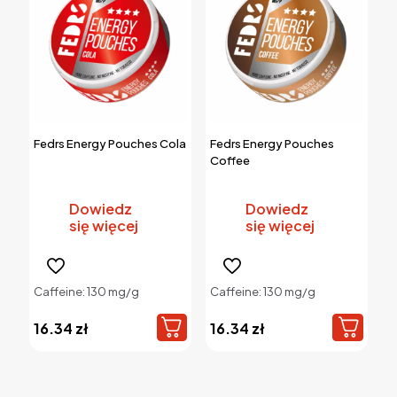
produktu
Fedrs Energy Pouches Cola
Fedrs Energy Pouches
Coffee
Dowiedz
Dowiedz
się więcej
się więcej
Caffeine: 130 mg/g
Caffeine: 130 mg/g
16.34
zł
16.34
zł