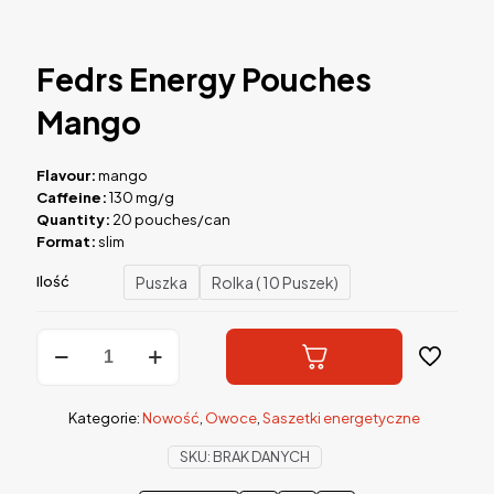
Fedrs Energy Pouches
Mango
Flavour:
mango
Caffeine:
130 mg/g
Quantity:
20 pouches/can
Format:
slim
Puszka
Rolka ( 10 Puszek)
Ilość
ilość
Fedrs
Energy
Pouches
Kategorie:
Nowość
,
Owoce
,
Saszetki energetyczne
Mango
SKU:
BRAK DANYCH