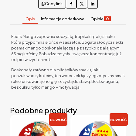
Copy link
Opis
Informacje dodatkowe
Opinie
0
Fedrs Mango zapewnia soczystą, tropikalną falę smaku,
która przypomina słońce w saszetce. Bogata słodycz i lekki
posmak mango doskonale łączą się z szybko działającym
65 mg kofeiny. Pobudza zmysły i zwiększa koncentrację już
od pierwszych minut.
Doskonały zarówno dla miłośników smaku, jak i
poszukiwaczy kofeiny, ten woreczek łączy egzotyczny smak
i ukierunkowaną energię z czystą dostawą. Bez bałaganu,
bez cukru, tylko mango + motywacja.
Podobne produkty
NOWOŚĆ
NOWOŚĆ