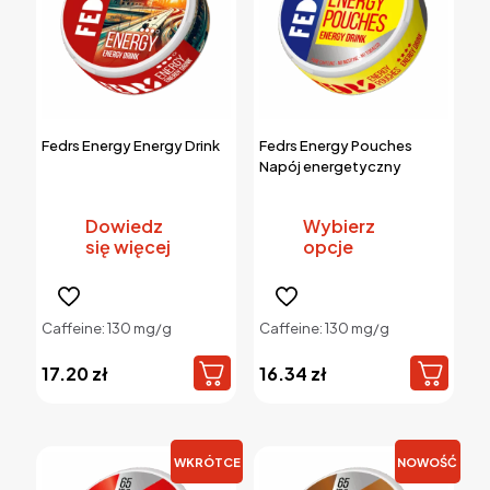
Fedrs Energy Energy Drink
Fedrs Energy Pouches
Napój energetyczny
Dowiedz
Wybierz
się więcej
opcje
Ten
produkt
Caffeine: 130 mg/g
Caffeine: 130 mg/g
ma
wiele
17.20
zł
16.34
zł
wariantów.
Opcje
można
wybrać
na
WKRÓTCE
NOWOŚĆ
stronie