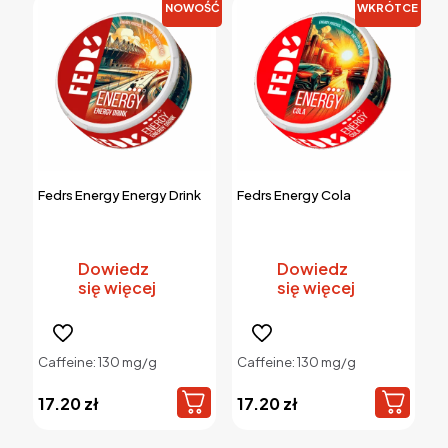
na
NOWOŚĆ
WKRÓTCE
stronie
produktu
Fedrs Energy Energy Drink
Fedrs Energy Cola
Dowiedz
Dowiedz
się więcej
się więcej
Caffeine: 130 mg/g
Caffeine: 130 mg/g
17.20
zł
17.20
zł