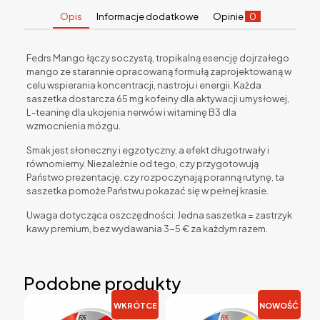
Opis
Informacje dodatkowe
Opinie
0
Fedrs Mango łączy soczystą, tropikalną esencję dojrzałego
mango ze starannie opracowaną formułą zaprojektowaną w
celu wspierania koncentracji, nastroju i energii. Każda
saszetka dostarcza 65 mg kofeiny dla aktywacji umysłowej,
L-teaninę dla ukojenia nerwów i witaminę B3 dla
wzmocnienia mózgu.
Smak jest słoneczny i egzotyczny, a efekt długotrwały i
równomierny. Niezależnie od tego, czy przygotowują
Państwo prezentację, czy rozpoczynają poranną rutynę, ta
saszetka pomoże Państwu pokazać się w pełnej krasie.
Uwaga dotycząca oszczędności: Jedna saszetka = zastrzyk
kawy premium, bez wydawania 3-5 € za każdym razem.
Podobne produkty
WKRÓTCE
NOWOŚĆ