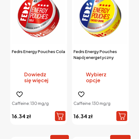
Fedrs Energy Pouches Cola
Fedrs Energy Pouches
Napój energetyczny
Dowiedz
Wybierz
się więcej
opcje
Ten
produkt
Caffeine: 130 mg/g
Caffeine: 130 mg/g
ma
wiele
16.34
zł
16.34
zł
wariantów.
Opcje
można
wybrać