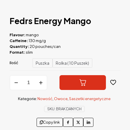
Fedrs Energy Mango
Flavour:
mango
Caffeine:
130 mg/g
Quantity:
20 pouches/can
Format:
slim
Puszka
Rolka ( 10 Puszek)
Ilość
ilość
Fedrs
Energy
Mango
Kategorie:
Nowość
,
Owoce
,
Saszetki energetyczne
SKU:
BRAK DANYCH
Copy link