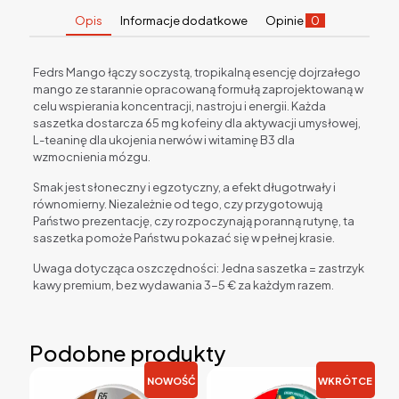
Opis
Informacje dodatkowe
Opinie
0
Fedrs Mango łączy soczystą, tropikalną esencję dojrzałego
mango ze starannie opracowaną formułą zaprojektowaną w
celu wspierania koncentracji, nastroju i energii. Każda
saszetka dostarcza 65 mg kofeiny dla aktywacji umysłowej,
L-teaninę dla ukojenia nerwów i witaminę B3 dla
wzmocnienia mózgu.
Smak jest słoneczny i egzotyczny, a efekt długotrwały i
równomierny. Niezależnie od tego, czy przygotowują
Państwo prezentację, czy rozpoczynają poranną rutynę, ta
saszetka pomoże Państwu pokazać się w pełnej krasie.
Uwaga dotycząca oszczędności: Jedna saszetka = zastrzyk
kawy premium, bez wydawania 3-5 € za każdym razem.
Podobne produkty
NOWOŚĆ
WKRÓTCE