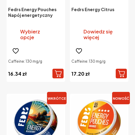
Fedrs Energy Pouches
Fedrs Energy Citrus
Napój energetyczny
Wybierz
Dowiedz się
opcje
więcej
Ten
produkt
ma
Caffeine: 130 mg/g
Caffeine: 130 mg/g
wiele
wariantów.
16.34
zł
17.20
zł
Opcje
można
wybrać
na
WKRÓTCE
NOWOŚĆ
stronie
produktu