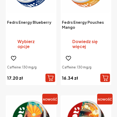
Fedrs Energy Blueberry
Fedrs Energy Pouches
Mango
Wybierz
Dowiedz się
opcje
więcej
Ten
produkt
ma
Caffeine: 130 mg/g
Caffeine: 130 mg/g
wiele
wariantów.
17.20
zł
16.34
zł
Opcje
można
wybrać
na
NOWOŚĆ
NOWOŚĆ
stronie
produktu