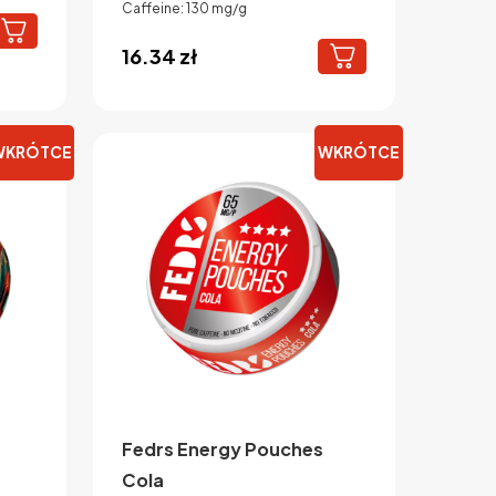
Caffeine: 130 mg/g
można
wybrać
16.34
zł
na
stronie
produktu
WKRÓTCE
WKRÓTCE
Fedrs Energy Pouches
Cola