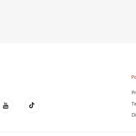
Po
Pr
T
Di