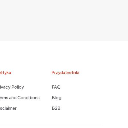
lityka
Przydatne linki
ivacy Policy
FAQ
erms and Conditions
Blog
sclaimer
B2B