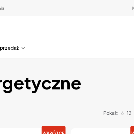
nia
przedaż
rgetyczne
ne
Pokaż:
6
12
i
WKRÓTCE