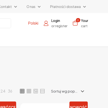
Kontakt
O nas
Płatność i dostawa
Login
Your
0
Polski
or register
cart
24
36
WKRÓTCE
NOWOŚĆ