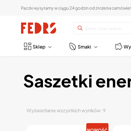
Paczki wysyłamy w ciągu 24 godzin od złożenia zamówie
Sklep
Smaki
Wy
Saszetki ene
Posortowa
Wyświetlanie wszystkich wyników: 9
według
popularnośc
NOWOŚĆ