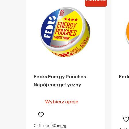
Fedrs Energy Pouches
Fedr
Napój energetyczny
Ten
produkt
Wybierz opcje
ma
wiele
wariantów.
Caffeine: 130 mg/g
Opcje