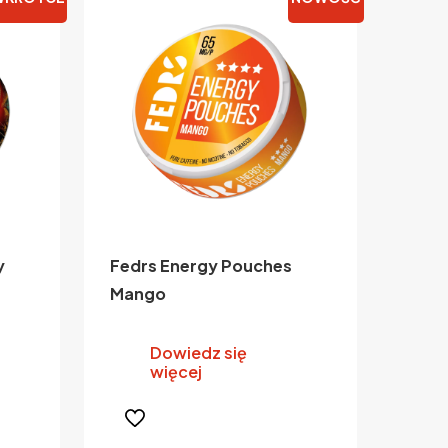
y
Fedrs Energy Pouches
Mango
Ten
produkt
Dowiedz się
ma
więcej
wiele
wariantów.
Opcje