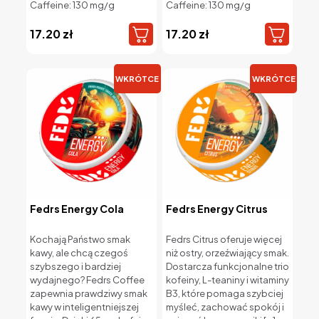
Caffeine: 130 mg/g
Caffeine: 130 mg/g
17.20
zł
17.20
zł
WKRÓTCE
WKRÓTCE
Fedrs Energy Cola
Fedrs Energy Citrus
Kochają Państwo smak
Fedrs Citrus oferuje więcej
kawy, ale chcą czegoś
niż ostry, orzeźwiający smak.
szybszego i bardziej
Dostarcza funkcjonalne trio
wydajnego? Fedrs Coffee
kofeiny, L-teaniny i witaminy
zapewnia prawdziwy smak
B3, które pomaga szybciej
kawy w inteligentniejszej
myśleć, zachować spokój i