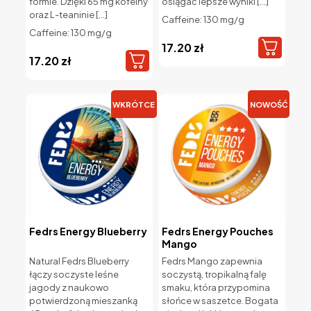
formie. Dzięki 65 mg kofeiny
osiągać lepsze wyniki
[…]
oraz L-teaninie
[…]
Caffeine: 130 mg/g
Caffeine: 130 mg/g
17.20
zł
17.20
zł
WKRÓTCE
NOWOŚĆ
Fedrs Energy Blueberry
Fedrs Energy Pouches
Mango
Natural Fedrs Blueberry
Fedrs Mango zapewnia
łączy soczyste leśne
soczystą, tropikalną falę
jagody z naukowo
smaku, która przypomina
potwierdzoną mieszanką
słońce w saszetce. Bogata