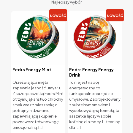
Najlepszy wybór
NOWOŚĆ
NOWOŚĆ
Fedrs Energy Mint
Fedrs Energy Energy
Drink
Orzeźwiająca mięta
To nie jest napój
zapewnia jasność umysłu.
energetyczny, to
Z każdą saszetką Fedrs Mint
funkcjonalne narzędzie
otrzymują Państwo chłodny
umysłowe. Zaprojektowany
smak wraz z mieszanką o
z subtelnym smakiem i
potrójnym działaniu,
wysokowydajną formułą, ta
zapewniającą skupienie
saszetka łączy w sobie
poznawcze i równowagę
kofeinę dla mocy, L-teaninę
emocjonalną.
[…]
dla
[…]