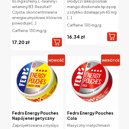
65 mg kofeiny, L-teaniny i
słodycz i lekki posmak
witaminy B3. Rezultat?
mango doskonale łączą się
Czysta, skoncentrowana
z szybko działającym 65 mg
energia umysłowa, która nie
[…]
powoduje
[…]
Caffeine: 130 mg/g
Caffeine: 130 mg/g
16.34
zł
17.20
zł
NOWOŚĆ
WKRÓTCE
Fedrs Energy Pouches
Fedrs Energy Pouches
Napój energetyczny
Cola
Zaprojektowana z myślą o
Klasyczny i natychmiast