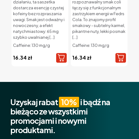
działaniu, ta saszetka
rozpoznawalny smak coli
dostarcza esencję czystej
łączy się z funkcjonalnym
kofeiny bez rozpraszania
zastrzykiem energii w Fedrs
uwagi. Smak jest odważny i
Cola. To znajomy profil
nowoczesny, a efekt
smakowy - subtelny karmel,
natychmiastowy: 65 mg
pikantne nuty, lekki posmak
szybko uwalnianej
[…]
[…]
Caffeine: 130 mg/g
Caffeine: 130 mg/g
16.34
zł
16.34
zł
Uzyskaj rabat
10%
i bądź na
bieżąco ze wszystkimi
promocjami i nowymi
produktami.