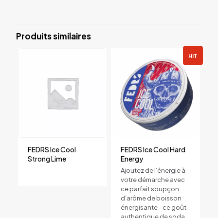
Produits similaires
HIT
FEDRS Ice Cool
FEDRS Ice Cool Hard
Strong Lime
Energy
Ajoutez de l’énergie à
votre démarche avec
ce parfait soupçon
d’arôme de boisson
énergisante - ce goût
authentique de soda