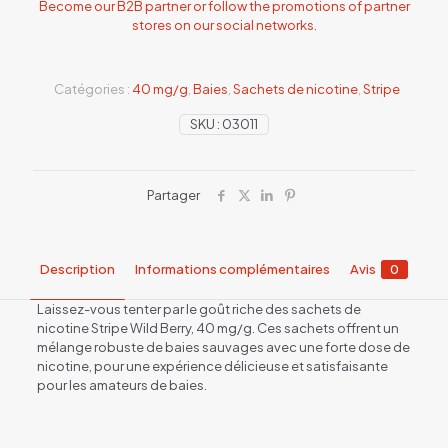
Become our B2B partner or follow the promotions of partner
stores on our social networks.
Catégories :
40 mg/g
,
Baies
,
Sachets de nicotine
,
Stripe
SKU :
03011
Partager
Description
Informations complémentaires
Avis
0
Laissez-vous tenter par le goût riche des sachets de
nicotine Stripe Wild Berry, 40 mg/g. Ces sachets offrent un
mélange robuste de baies sauvages avec une forte dose de
nicotine, pour une expérience délicieuse et satisfaisante
pour les amateurs de baies.
Avis
Saveur