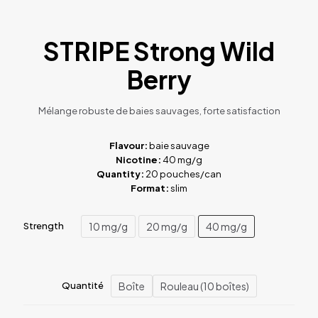
STRIPE Strong Wild
Berry
Mélange robuste de baies sauvages, forte satisfaction
Flavour:
baie sauvage
Nicotine:
40 mg/g
Quantity:
20 pouches/can
Format:
slim
10 mg/g
20 mg/g
40 mg/g
Strength
Boîte
Rouleau (10 boîtes)
Quantité