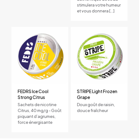
stimulera votre humeur
et vous donnera
[…]
FEDRS Ice Cool
STRIPE Light Frozen
Strong Citrus
Grape
Sachets de nicotine
Doux goût de raisin,
Citrus, 40 mg/g - Goût
douce fraîcheur
piquant d’agrumes,
force énergisante