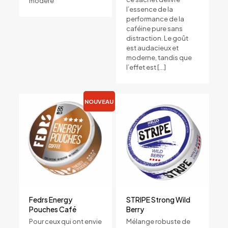
modéré
20 pouches/can
l’essence de la
performance de la
caféine pure sans
distraction. Le goût
est audacieux et
moderne, tandis que
l’effet est
[…]
NOUVEAU
Fedrs Energy
STRIPE Strong Wild
Pouches Café
Berry
Pour ceux qui ont envie
Mélange robuste de