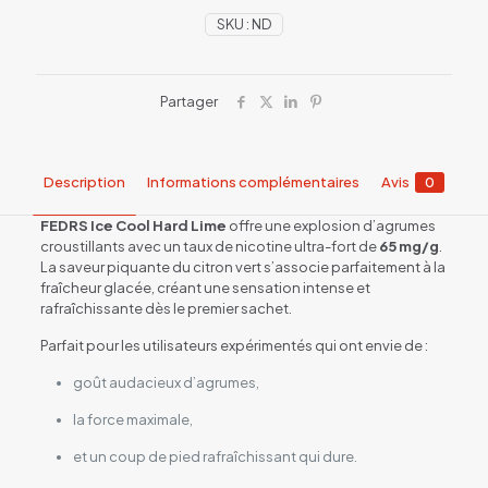
SKU :
ND
Partager
Description
Informations complémentaires
Avis
0
FEDRS Ice Cool Hard Lime
offre une explosion d’agrumes
croustillants avec un taux de nicotine ultra-fort de
65 mg/g
.
La saveur piquante du citron vert s’associe parfaitement à la
fraîcheur glacée, créant une sensation intense et
rafraîchissante dès le premier sachet.
Parfait pour les utilisateurs expérimentés qui ont envie de :
goût audacieux d’agrumes,
la force maximale,
et un coup de pied rafraîchissant qui dure.