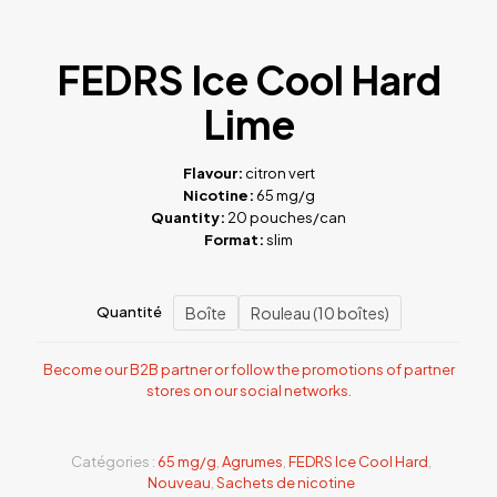
FEDRS Ice Cool Hard
Lime
Flavour:
citron vert
Nicotine:
65 mg/g
Quantity:
20 pouches/can
Format:
slim
Boîte
Rouleau (10 boîtes)
Quantité
Become our B2B partner or follow the promotions of partner
stores on our social networks.
Catégories :
65 mg/g
,
Agrumes
,
FEDRS Ice Cool Hard
,
Nouveau
,
Sachets de nicotine