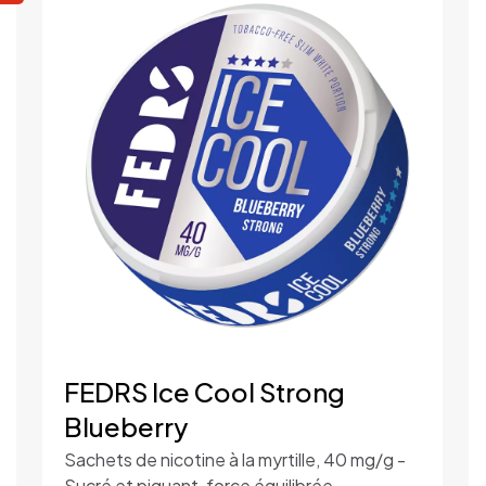
Boîte, R
FEDRS Ice Cool Strong
Blueberry
Sachets de nicotine à la myrtille, 40 mg/g -
Sucré et piquant, force équilibrée