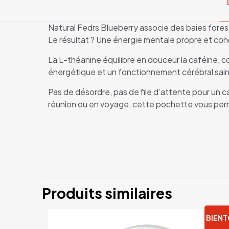
Natural Fedrs Blueberry associe des baies fores
Le résultat ? Une énergie mentale propre et conc
La L-théanine équilibre en douceur la caféine, co
énergétique et un fonctionnement cérébral sains. I
Pas de désordre, pas de file d’attente pour un ca
réunion ou en voyage, cette pochette vous pe
Poids
Il n’y a pas 
Dimensions
Marque
Afficher uni
Produits similaires
Pays
Soyez le 
Vous devez 
Caféine
BIEN