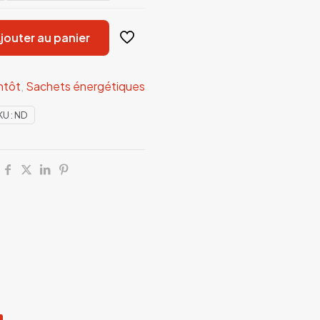
jouter au panier
ntôt
,
Sachets énergétiques
KU :
ND