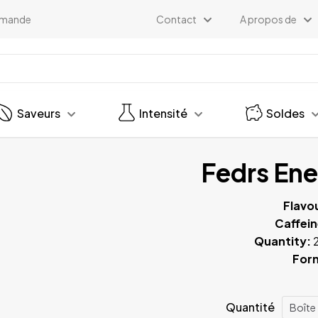
ommande
Contact
A propos de
Saveurs
Intensité
Soldes
Fedrs Ene
Flavo
Caffein
Quantity:
2
For
Quantité
Boîte