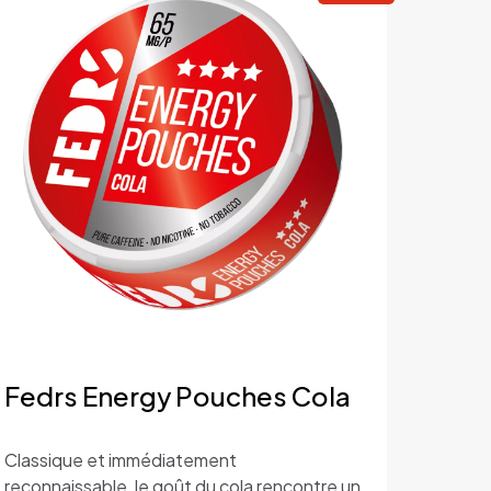
myrtille
slim
Fedrs
20 pouches/can
ouleau (10 boîtes)
Fedrs Energy Pouches Cola
Classique et immédiatement
reconnaissable, le goût du cola rencontre un