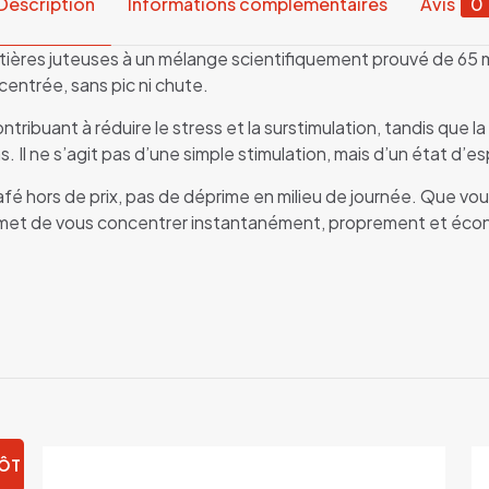
Description
Informations complémentaires
Avis
0
tières juteuses à un mélange scientifiquement prouvé de 65 
entrée, sans pic ni chute.
ntribuant à réduire le stress et la surstimulation, tandis que 
l ne s’agit pas d’une simple stimulation, mais d’un état d’espr
fé hors de prix, pas de déprime en milieu de journée. Que vous
rmet de vous concentrer instantanément, proprement et éc
Avis
encore d’avis.
quement les avis dans Français ()
premier à laisser votre avis sur “Fedrs Energy 
être
connecté
pour publier un avis.
TÔT