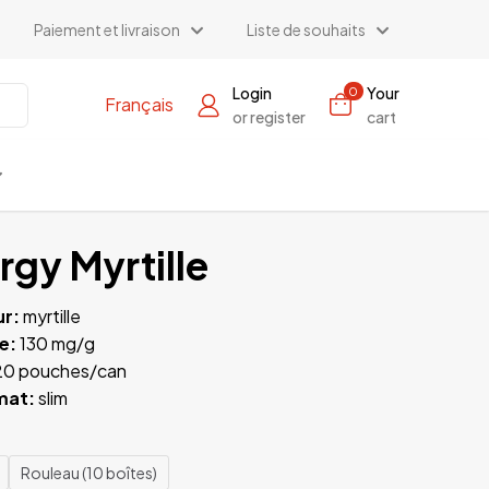
Paiement et livraison
Liste de souhaits
Login
Your
0
Français
or register
cart
rgy Myrtille
ur:
myrtille
e:
130 mg/g
0 pouches/can
mat:
slim
Rouleau (10 boîtes)