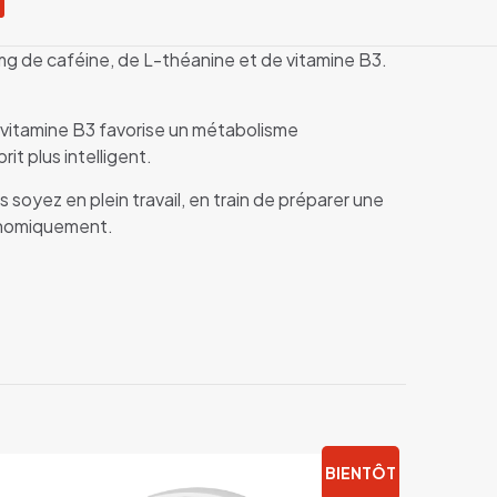
mg de caféine, de L-théanine et de vitamine B3.
la vitamine B3 favorise un métabolisme
it plus intelligent.
 soyez en plein travail, en train de préparer une
onomiquement.
ND
ND
Fedrs Energy
Myrtille”
Poland
130 mg/g
BIENTÔT