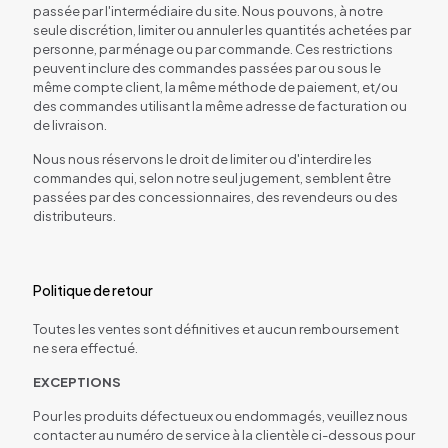
passée par l'intermédiaire du site. Nous pouvons, à notre
seule discrétion, limiter ou annuler les quantités achetées par
personne, par ménage ou par commande. Ces restrictions
peuvent inclure des commandes passées par ou sous le
même compte client, la même méthode de paiement, et/ou
des commandes utilisant la même adresse de facturation ou
de livraison.
Nous nous réservons le droit de limiter ou d'interdire les
commandes qui, selon notre seul jugement, semblent être
passées par des concessionnaires, des revendeurs ou des
distributeurs.
Politique de retour
Toutes les ventes sont définitives et aucun remboursement
ne sera effectué.
EXCEPTIONS
Pour les produits défectueux ou endommagés, veuillez nous
contacter au numéro de service à la clientèle ci-dessous pour