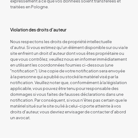
expressément à ce que vos données soient transférées et
traitées en Pologne.
Violation des droits d'auteur
Nous respectons les droits de propriété intellectuelle
d'autrui. Si vous estimez qu'un élément disponible sur ou via le
site enfreint un droit d'auteur dont vous êtes propriétaire ou
que vous contrôlez, veuillez nous en informer immédiatement
en utilisant les coordonnées fournies ci-dessous (une
"notification"). Une copie de votre notification sera envoyée
à la personne qui a publié ou stocké le matériel visé par la
notification. Veuillez noter que, conformément à la législation
applicable, vous pouvez être tenu pour responsable des
dommages si vous faites de fausses déclarations dans une
notification. Par conséquent, si vous n'êtes pas certain que le
matériel situé sur le site ou lié à celui-ci porte atteinte à vos
droits d'auteur, vous devriez envisager de contacter d'abord
un avocat.