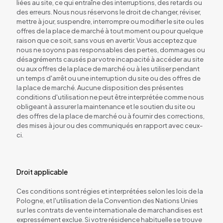
liées au site, ce qui entraîne des interruptions, des retards ou
des erreurs. Nous nous réservons le droit de changer, réviser,
mettre à jour, suspendre, interrompre ou modifier le site ou les
offres de la place de marché à tout moment ou pour quelque
raison que ce soit, sans vous en avertir. Vous acceptez que
nous ne soyons pas responsables des pertes, dommages ou
désagréments causés par votre incapacité à accéder au site
ou aux offres de la place de marché ou à les utiliser pendant
un temps d'arrêt ou une interruption du site ou des offres de
la place de marché. Aucune disposition des présentes
conditions d'utilisation ne peut être interprétée comme nous
obligeant à assurer la maintenance et le soutien du site ou
des offres de la place de marché ou à fournir des corrections,
des mises à jour ou des communiqués en rapport avec ceux-
ci.
Droit applicable
Ces conditions sont régies et interprétées selon les lois de la
Pologne, et l'utilisation de la Convention des Nations Unies
sur les contrats de vente internationale de marchandises est
expressément exclue. Si votre résidence habituelle se trouve