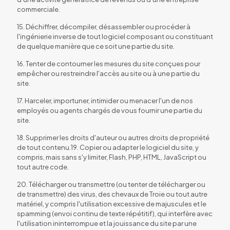
commerciale.
15. Déchiffrer, décompiler, désassembler ou procéder à
l'ingénierie inverse de tout logiciel composant ou constituant
de quelque manière que ce soit une partie du site.
16. Tenter de contourner les mesures du site conçues pour
empêcher ou restreindre l'accès au site ou à une partie du
site.
17. Harceler, importuner, intimider ou menacer l'un de nos
employés ou agents chargés de vous fournir une partie du
site.
18. Supprimer les droits d'auteur ou autres droits de propriété
de tout contenu.19. Copier ou adapter le logiciel du site, y
compris, mais sans s'y limiter, Flash, PHP, HTML, JavaScript ou
tout autre code.
20. Télécharger ou transmettre (ou tenter de télécharger ou
de transmettre) des virus, des chevaux de Troie ou tout autre
matériel, y compris l'utilisation excessive de majuscules et le
spamming (envoi continu de texte répétitif), qui interfère avec
l'utilisation ininterrompue et la jouissance du site par une