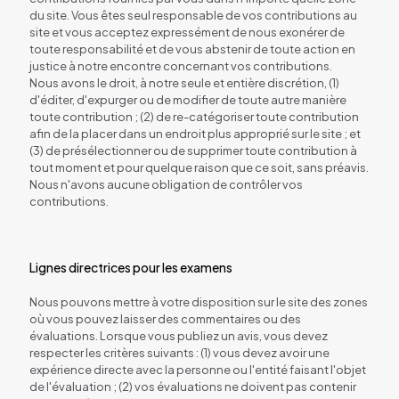
du site. Vous êtes seul responsable de vos contributions au
site et vous acceptez expressément de nous exonérer de
toute responsabilité et de vous abstenir de toute action en
justice à notre encontre concernant vos contributions.
Nous avons le droit, à notre seule et entière discrétion, (1)
d'éditer, d'expurger ou de modifier de toute autre manière
toute contribution ; (2) de re-catégoriser toute contribution
afin de la placer dans un endroit plus approprié sur le site ; et
(3) de présélectionner ou de supprimer toute contribution à
tout moment et pour quelque raison que ce soit, sans préavis.
Nous n'avons aucune obligation de contrôler vos
contributions.
Lignes directrices pour les examens
Nous pouvons mettre à votre disposition sur le site des zones
où vous pouvez laisser des commentaires ou des
évaluations. Lorsque vous publiez un avis, vous devez
respecter les critères suivants : (1) vous devez avoir une
expérience directe avec la personne ou l'entité faisant l'objet
de l'évaluation ; (2) vos évaluations ne doivent pas contenir