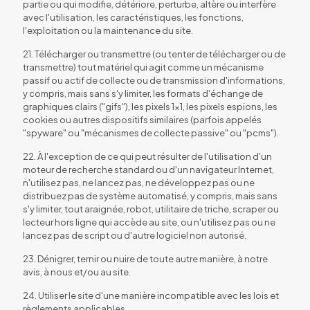
partie ou qui modifie, détériore, perturbe, altère ou interfère
avec l'utilisation, les caractéristiques, les fonctions,
l'exploitation ou la maintenance du site.
21. Télécharger ou transmettre (ou tenter de télécharger ou de
transmettre) tout matériel qui agit comme un mécanisme
passif ou actif de collecte ou de transmission d'informations,
y compris, mais sans s'y limiter, les formats d'échange de
graphiques clairs ("gifs"), les pixels 1×1, les pixels espions, les
cookies ou autres dispositifs similaires (parfois appelés
"spyware" ou "mécanismes de collecte passive" ou "pcms").
22. À l'exception de ce qui peut résulter de l'utilisation d'un
moteur de recherche standard ou d'un navigateur Internet,
n'utilisez pas, ne lancez pas, ne développez pas ou ne
distribuez pas de système automatisé, y compris, mais sans
s'y limiter, tout araignée, robot, utilitaire de triche, scraper ou
lecteur hors ligne qui accède au site, ou n'utilisez pas ou ne
lancez pas de script ou d'autre logiciel non autorisé.
23. Dénigrer, ternir ou nuire de toute autre manière, à notre
avis, à nous et/ou au site.
24. Utiliser le site d'une manière incompatible avec les lois et
règlements applicables.