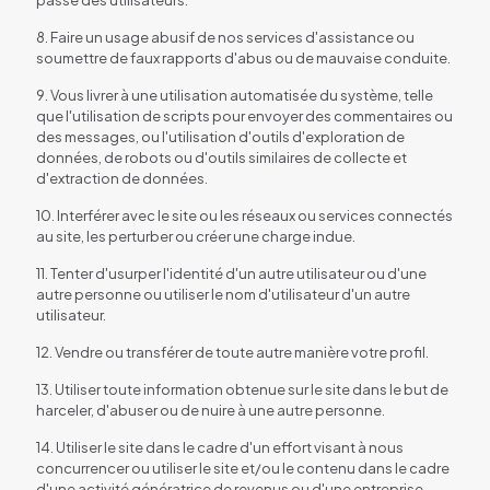
8. Faire un usage abusif de nos services d'assistance ou
soumettre de faux rapports d'abus ou de mauvaise conduite.
9. Vous livrer à une utilisation automatisée du système, telle
que l'utilisation de scripts pour envoyer des commentaires ou
des messages, ou l'utilisation d'outils d'exploration de
données, de robots ou d'outils similaires de collecte et
d'extraction de données.
10. Interférer avec le site ou les réseaux ou services connectés
au site, les perturber ou créer une charge indue.
11. Tenter d'usurper l'identité d'un autre utilisateur ou d'une
autre personne ou utiliser le nom d'utilisateur d'un autre
utilisateur.
12. Vendre ou transférer de toute autre manière votre profil.
13. Utiliser toute information obtenue sur le site dans le but de
harceler, d'abuser ou de nuire à une autre personne.
14. Utiliser le site dans le cadre d'un effort visant à nous
concurrencer ou utiliser le site et/ou le contenu dans le cadre
d'une activité génératrice de revenus ou d'une entreprise