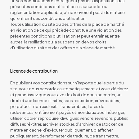
14. Vos contributions n'enfreignent pas les dispositions des
présentes conditions d'utilisation, ni aucune loi ou
réglementation applicable, et ne renvoient pas à du matériel
qui enfreint ces conditions d'utilisation.
Toute utilisation du site ou des offres de la place de marché
en violation de ce qui précède constitue une violation des
présentes conditions d'utilisation et peut entraîner, entre
autres, la résiliation ou la suspension de vos droits
d'utilisation du site et des offres de la place de marché.
Licence de contribution
En publiant vos contributions sur n'importe quelle partie du
site, vous nous accordez automatiquement, et vous déclarez
et garantissez que vous avez le droit de nous accorder, un
droit et une licence illimités, sans restriction, irrévocables,
perpétuels, non exclusifs, transférables, libres de
redevances, entièrement payés et mondiaux pour héberger,
utiliser, copier, reproduire, divulguer, vendre, revendre, publier,
diffuser, ré-titrer, archiver, stocker, d'archiver, de stocker, de
mettre en cache, d'exécuter publiquement, d'afficher
publiquement, de reformater, de traduire, de transmettre,