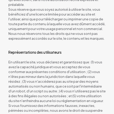
préalable.
Sous réserve que vous soyez autorisé à utiliser le site, vous
bénéficiez d'une licence limitée pour accéder au site et
l'utiliser, ainsi que pour télécharger ou imprimer une copie de
toute partie du contenu à laquelle vous avez dûment accédé,
uniquement pour votre usage personnel et non commercial.
Nous nous réservons tous les droits qui ne vous sont pas
expressément accordés sur le site, le contenu et les marques.
Représentations des utilisateurs
En utilisant le site, vous déclarez et garantissez que : (1) vous
avez la capacité juridique et vous acceptez de vous
conformer aux présentes conditions d'utilisation ; (2) vous
n'êtes pas mineur dans la juridiction dans laquelle vous
résidez ; (3) vous n'accéderez pas au site par des moyens
automatisés ou non humains, que ce soit par l'intermédiaire
d'un robot, d'un script ou autre ; (4) vous n'utiliserez pas le site
à des fins illégales ou non autorisées ; et (5) votre utilisation
du site n'enfreindra aucune loi ou réglementation en vigueur.
Si vous fournissez des informations fausses, inexactes,
périmées ou incomplètes, nous avons le droit de suspendre