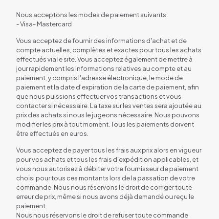
Nous acceptons les modes de paiement suivants :
- Visa- Mastercard
Vous acceptez de fournir des informations d'achat et de
compte actuelles, complètes et exactes pour tous les achats
effectués via le site. Vous acceptez également de mettre à
jour rapidement les informations relatives au compte et au
paiement, y compris l'adresse électronique, le mode de
paiement et la date d'expiration de la carte de paiement, afin
que nous puissions effectuer vos transactions et vous
contacter si nécessaire. La taxe sur les ventes sera ajoutée au
prix des achats si nous le jugeons nécessaire. Nous pouvons
modifier les prix à tout moment. Tous les paiements doivent
être effectués en euros.
Vous acceptez de payer tous les frais aux prix alors en vigueur
pour vos achats et tous les frais d'expédition applicables, et
vous nous autorisez à débiter votre fournisseur de paiement
choisi pour tous ces montants lors de la passation de votre
commande. Nous nous réservons le droit de corriger toute
erreur de prix, même si nous avons déjà demandé ou reçu le
paiement.
Nous nous réservons le droit de refuser toute commande