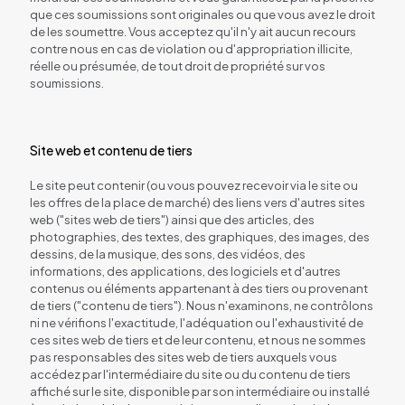
que ces soumissions sont originales ou que vous avez le droit
de les soumettre. Vous acceptez qu'il n'y ait aucun recours
contre nous en cas de violation ou d'appropriation illicite,
réelle ou présumée, de tout droit de propriété sur vos
soumissions.
Site web et contenu de tiers
Le site peut contenir (ou vous pouvez recevoir via le site ou
les offres de la place de marché) des liens vers d'autres sites
web ("sites web de tiers") ainsi que des articles, des
photographies, des textes, des graphiques, des images, des
dessins, de la musique, des sons, des vidéos, des
informations, des applications, des logiciels et d'autres
contenus ou éléments appartenant à des tiers ou provenant
de tiers ("contenu de tiers"). Nous n'examinons, ne contrôlons
ni ne vérifions l'exactitude, l'adéquation ou l'exhaustivité de
ces sites web de tiers et de leur contenu, et nous ne sommes
pas responsables des sites web de tiers auxquels vous
accédez par l'intermédiaire du site ou du contenu de tiers
affiché sur le site, disponible par son intermédiaire ou installé