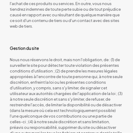
l'achat de ces produits ou services. En outre, vous nous
tiendrez indemnes de toute perte subie ou de tout préjudice
causé en rapport avec ou résultant de quelque manière que
ce soit d'un contenu de tiers ou d'un contact avec des sites
web de tiers.
Gestion du site
Nous nous réservons le droit, mais non l'obligation, de : (1) de
surveiller le site pour détecter toute violation des présentes
conditions d'utilisation ; (2) de prendre les mesures légales
appropriées à l'encontre de toute personne qui, à notre seule
discrétion, enfreint la loi ou les présentes conditions
d'utilisation, y compris, sans s'y limiter, de signaler cet
utilisateur aux autorités chargées de l'application de la loi ; (3)
à notre seule discrétion et sans s'y limiter, de refuser, de
restreindre l'accès, de limiter la disponibilité ou de désactiver
(dans la mesure où cela est technologiquement possible)
l'une quelconque de vos contributions ou une partie de
celles-ci ; (4) à notre seule discrétion et sans limitation,
préavis ou responsabilité, supprimer du site ou désactiver
d'une autre manière tous les fichiers et contenus dont la taille