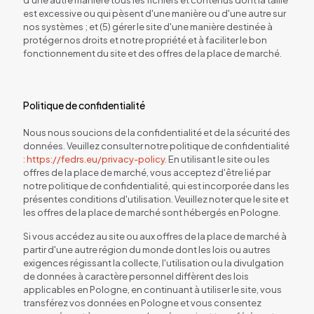
est excessive ou qui pèsent d'une manière ou d'une autre sur
nos systèmes ; et (5) gérer le site d'une manière destinée à
protéger nos droits et notre propriété et à faciliter le bon
fonctionnement du site et des offres de la place de marché.
Politique de confidentialité
Nous nous soucions de la confidentialité et de la sécurité des
données. Veuillez consulter notre politique de confidentialité
: https://fedrs.eu/privacy-policy.
En utilisant le site ou les
offres de la place de marché, vous acceptez d'être lié par
notre politique de confidentialité, qui est incorporée dans les
présentes conditions d'utilisation. Veuillez noter que le site et
les offres de la place de marché sont hébergés en Pologne.
Si vous accédez au site ou aux offres de la place de marché à
partir d'une autre région du monde dont les lois ou autres
exigences régissant la collecte, l'utilisation ou la divulgation
de données à caractère personnel diffèrent des lois
applicables en Pologne, en continuant à utiliser le site, vous
transférez vos données en Pologne et vous consentez