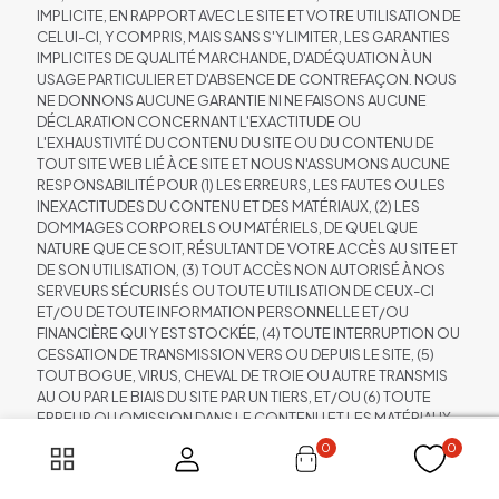
IMPLICITE, EN RAPPORT AVEC LE SITE ET VOTRE UTILISATION DE
CELUI-CI, Y COMPRIS, MAIS SANS S'Y LIMITER, LES GARANTIES
IMPLICITES DE QUALITÉ MARCHANDE, D'ADÉQUATION À UN
USAGE PARTICULIER ET D'ABSENCE DE CONTREFAÇON. NOUS
NE DONNONS AUCUNE GARANTIE NI NE FAISONS AUCUNE
DÉCLARATION CONCERNANT L'EXACTITUDE OU
L'EXHAUSTIVITÉ DU CONTENU DU SITE OU DU CONTENU DE
TOUT SITE WEB LIÉ À CE SITE ET NOUS N'ASSUMONS AUCUNE
RESPONSABILITÉ POUR (1) LES ERREURS, LES FAUTES OU LES
INEXACTITUDES DU CONTENU ET DES MATÉRIAUX, (2) LES
DOMMAGES CORPORELS OU MATÉRIELS, DE QUELQUE
NATURE QUE CE SOIT, RÉSULTANT DE VOTRE ACCÈS AU SITE ET
DE SON UTILISATION, (3) TOUT ACCÈS NON AUTORISÉ À NOS
SERVEURS SÉCURISÉS OU TOUTE UTILISATION DE CEUX-CI
ET/OU DE TOUTE INFORMATION PERSONNELLE ET/OU
FINANCIÈRE QUI Y EST STOCKÉE, (4) TOUTE INTERRUPTION OU
CESSATION DE TRANSMISSION VERS OU DEPUIS LE SITE, (5)
TOUT BOGUE, VIRUS, CHEVAL DE TROIE OU AUTRE TRANSMIS
AU OU PAR LE BIAIS DU SITE PAR UN TIERS, ET/OU (6) TOUTE
ERREUR OU OMISSION DANS LE CONTENU ET LES MATÉRIAUX
OU TOUTE PERTE OU DOMMAGE DE QUELQUE NATURE QUE
0
0
CE SOIT RÉSULTANT DE L'UTILISATION DE TOUT CONTENU
AFFICHÉ, TRANSMIS OU RENDU DISPONIBLE PAR LE BIAIS DU