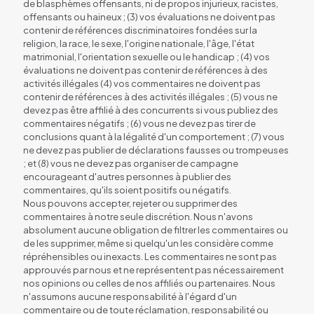
de blasphèmes offensants, ni de propos injurieux, racistes,
offensants ou haineux ; (3) vos évaluations ne doivent pas
contenir de références discriminatoires fondées sur la
religion, la race, le sexe, l'origine nationale, l'âge, l'état
matrimonial, l'orientation sexuelle ou le handicap ; (4) vos
évaluations ne doivent pas contenir de références à des
activités illégales (4) vos commentaires ne doivent pas
contenir de références à des activités illégales ; (5) vous ne
devez pas être affilié à des concurrents si vous publiez des
commentaires négatifs ; (6) vous ne devez pas tirer de
conclusions quant à la légalité d'un comportement ; (7) vous
ne devez pas publier de déclarations fausses ou trompeuses
; et (8) vous ne devez pas organiser de campagne
encourageant d'autres personnes à publier des
commentaires, qu'ils soient positifs ou négatifs.
Nous pouvons accepter, rejeter ou supprimer des
commentaires à notre seule discrétion. Nous n'avons
absolument aucune obligation de filtrer les commentaires ou
de les supprimer, même si quelqu'un les considère comme
répréhensibles ou inexacts. Les commentaires ne sont pas
approuvés par nous et ne représentent pas nécessairement
nos opinions ou celles de nos affiliés ou partenaires. Nous
n'assumons aucune responsabilité à l'égard d'un
commentaire ou de toute réclamation, responsabilité ou