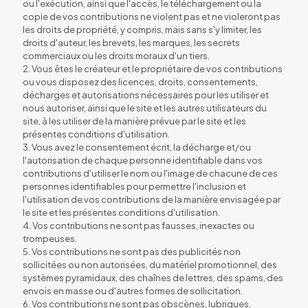
ou l'exécution, ainsi que l'accès, le téléchargement ou la
copie de vos contributions ne violent pas et ne violeront pas
les droits de propriété, y compris, mais sans s'y limiter, les
droits d'auteur, les brevets, les marques, les secrets
commerciaux ou les droits moraux d'un tiers.
2. Vous êtes le créateur et le propriétaire de vos contributions
ou vous disposez des licences, droits, consentements,
décharges et autorisations nécessaires pour les utiliser et
nous autoriser, ainsi que le site et les autres utilisateurs du
site, à les utiliser de la manière prévue par le site et les
présentes conditions d'utilisation.
3. Vous avez le consentement écrit, la décharge et/ou
l'autorisation de chaque personne identifiable dans vos
contributions d'utiliser le nom ou l'image de chacune de ces
personnes identifiables pour permettre l'inclusion et
l'utilisation de vos contributions de la manière envisagée par
le site et les présentes conditions d'utilisation.
4. Vos contributions ne sont pas fausses, inexactes ou
trompeuses.
5. Vos contributions ne sont pas des publicités non
sollicitées ou non autorisées, du matériel promotionnel, des
systèmes pyramidaux, des chaînes de lettres, des spams, des
envois en masse ou d'autres formes de sollicitation.
6. Vos contributions ne sont pas obscènes, lubriques,