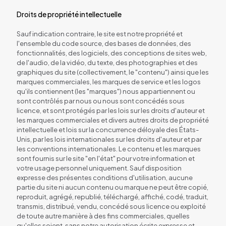
Droits de propriété intellectuelle
Sauf indication contraire, le site est notre propriété et
l'ensemble du code source, des bases de données, des
fonctionnalités, des logiciels, des conceptions de sites web,
de l'audio, de la vidéo, du texte, des photographies et des
graphiques du site (collectivement, le "contenu") ainsi que les
marques commerciales, les marques de service et les logos
qu'ils contiennent (les "marques") nous appartiennent ou
sont contrôlés par nous ou nous sont concédés sous
licence, et sont protégés par les lois sur les droits d'auteur et
les marques commerciales et divers autres droits de propriété
intellectuelle et lois sur la concurrence déloyale des États-
Unis, par les lois internationales sur les droits d'auteur et par
les conventions internationales. Le contenu et les marques
sont fournis sur le site "en l'état" pour votre information et
votre usage personnel uniquement. Sauf disposition
expresse des présentes conditions d'utilisation, aucune
partie du site ni aucun contenu ou marque ne peut être copié,
reproduit, agrégé, republié, téléchargé, affiché, codé, traduit,
transmis, distribué, vendu, concédé sous licence ou exploité
de toute autre manière à des fins commerciales, quelles
qu'elles soient, sans notre autorisation écrite expresse et