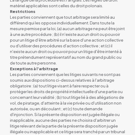
matériel applicables sont celles du droit polonais.
Restrictions
Les parties conviennent que tout arbitrage sera limité au
différend qui les oppose individuellement. Dans toute la
mesure permise par la loi, (a) aucun arbitrage ne peut être joint
à une autre procédure ; (b) il n'existe aucun droit ou pouvoir
pour un litige d'être arbitré sur la base d'une action collective
ou d'utiliser des procédures d'action collective ; et (c) il
n'existe aucun droit ou pouvoir pour un litige d'être intenté à
titre prétendument représentatif au nom du grand public ou
de toute autre personne.
Exceptions à l'arbitrage
Les parties conviennent que les litiges suivants ne sont pas
soumis aux dispositions ci-dessus relatives à l'arbitrage
obligatoire : (a) tout litige visant à faire respecter ou à
protéger les droits de propriété intellectuelle d'une partie ou
concernant leur validité ; (b) tout litige lié à des allégations de
vol, de piratage, d'atteinte à la vie privée ou d'utilisation non
autorisée, ou en découlant ; et (c) toute demande
d'injonction. Si la présente disposition est jugée illégale ou
inapplicable, aucune des parties ne choisira d'arbitrer un
litige relevant de la partie de la présente disposition jugée
illégale ou inapplicable et ce litige sera tranché par un tribunal