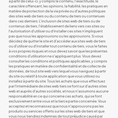
à partir de celui-ci, y compris le contenu, l'exactitude, le
caractère offensant, les opinions, la fiabilité, les pratiques en
matière de protection de la vie privée ou d'autres politiques
des sites web de tiers ou du contenu de tiers ou contenues
dans ces derniers. L'inclusion de sites web de tiers ou de
contenus de tiers, l'établissement de liens vers ces sites ou
l'autorisation d'utiliser ou d'installer ces sites n'impliquent
pas que nous les approuvions ou les approuvions. Si vous
décidez de quitter le site et d'accéder aux sites web de tiers
ou d'utiliser ou d'installer tout contenu de tiers, vous le faites
à vos propres risques et vous devez savoir que les présentes
conditions d'utilisation ne s'appliquent plus. Vous devez
consulter les conditions et politiques applicables, y compris
les pratiques en matière de confidentialité et de collecte de
données, de tout site web vers lequel vous naviguez à partir
du site ou relatif à toute application que vous utilisez ou
installez à partir du site. Tous les achats que vous effectuez
par l'intermédiaire de sites web tiers se font sur d'autres sites
web et auprès d'autres sociétés, et nous n'assumons aucune
responsabilité en ce qui concerne ces achats, qui se font
exclusivement entre vous et la tierce partie concernée. Vous
acceptez et reconnaissez que nous n'approuvons pas les
produits ou services offerts sur les sites web de tiers et que
vous nous tiendrez indemnes de tout préjudice causé par