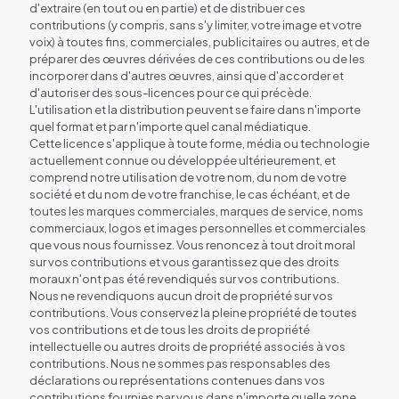
d'extraire (en tout ou en partie) et de distribuer ces
contributions (y compris, sans s'y limiter, votre image et votre
voix) à toutes fins, commerciales, publicitaires ou autres, et de
préparer des œuvres dérivées de ces contributions ou de les
incorporer dans d'autres œuvres, ainsi que d'accorder et
d'autoriser des sous-licences pour ce qui précède.
L'utilisation et la distribution peuvent se faire dans n'importe
quel format et par n'importe quel canal médiatique.
Cette licence s'applique à toute forme, média ou technologie
actuellement connue ou développée ultérieurement, et
comprend notre utilisation de votre nom, du nom de votre
société et du nom de votre franchise, le cas échéant, et de
toutes les marques commerciales, marques de service, noms
commerciaux, logos et images personnelles et commerciales
que vous nous fournissez. Vous renoncez à tout droit moral
sur vos contributions et vous garantissez que des droits
moraux n'ont pas été revendiqués sur vos contributions.
Nous ne revendiquons aucun droit de propriété sur vos
contributions. Vous conservez la pleine propriété de toutes
vos contributions et de tous les droits de propriété
intellectuelle ou autres droits de propriété associés à vos
contributions. Nous ne sommes pas responsables des
déclarations ou représentations contenues dans vos
contributions fournies par vous dans n'importe quelle zone