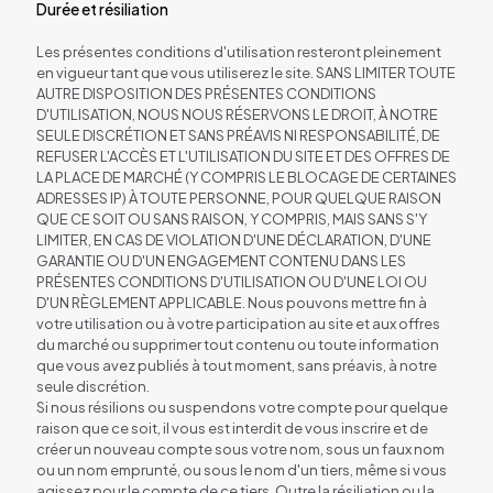
Durée et résiliation
Les présentes conditions d'utilisation resteront pleinement
en vigueur tant que vous utiliserez le site. SANS LIMITER TOUTE
AUTRE DISPOSITION DES PRÉSENTES CONDITIONS
D'UTILISATION, NOUS NOUS RÉSERVONS LE DROIT, À NOTRE
SEULE DISCRÉTION ET SANS PRÉAVIS NI RESPONSABILITÉ, DE
REFUSER L'ACCÈS ET L'UTILISATION DU SITE ET DES OFFRES DE
LA PLACE DE MARCHÉ (Y COMPRIS LE BLOCAGE DE CERTAINES
ADRESSES IP) À TOUTE PERSONNE, POUR QUELQUE RAISON
QUE CE SOIT OU SANS RAISON, Y COMPRIS, MAIS SANS S'Y
LIMITER, EN CAS DE VIOLATION D'UNE DÉCLARATION, D'UNE
GARANTIE OU D'UN ENGAGEMENT CONTENU DANS LES
PRÉSENTES CONDITIONS D'UTILISATION OU D'UNE LOI OU
D'UN RÈGLEMENT APPLICABLE. Nous pouvons mettre fin à
votre utilisation ou à votre participation au site et aux offres
du marché ou supprimer tout contenu ou toute information
que vous avez publiés à tout moment, sans préavis, à notre
seule discrétion.
Si nous résilions ou suspendons votre compte pour quelque
raison que ce soit, il vous est interdit de vous inscrire et de
créer un nouveau compte sous votre nom, sous un faux nom
ou un nom emprunté, ou sous le nom d'un tiers, même si vous
agissez pour le compte de ce tiers. Outre la résiliation ou la