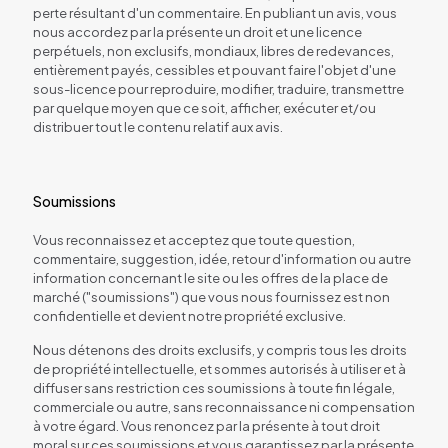
perte résultant d'un commentaire. En publiant un avis, vous
nous accordez par la présente un droit et une licence
perpétuels, non exclusifs, mondiaux, libres de redevances,
entièrement payés, cessibles et pouvant faire l'objet d'une
sous-licence pour reproduire, modifier, traduire, transmettre
par quelque moyen que ce soit, afficher, exécuter et/ou
distribuer tout le contenu relatif aux avis.
Soumissions
Vous reconnaissez et acceptez que toute question,
commentaire, suggestion, idée, retour d'information ou autre
information concernant le site ou les offres de la place de
marché ("soumissions") que vous nous fournissez est non
confidentielle et devient notre propriété exclusive.
Nous détenons des droits exclusifs, y compris tous les droits
de propriété intellectuelle, et sommes autorisés à utiliser et à
diffuser sans restriction ces soumissions à toute fin légale,
commerciale ou autre, sans reconnaissance ni compensation
à votre égard. Vous renoncez par la présente à tout droit
moral sur ces soumissions et vous garantissez par la présente