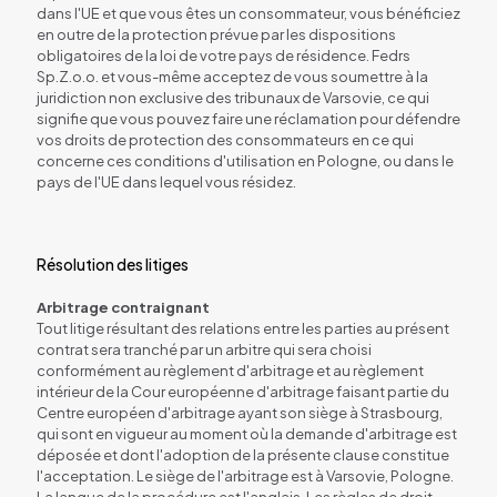
dans l'UE et que vous êtes un consommateur, vous bénéficiez
en outre de la protection prévue par les dispositions
obligatoires de la loi de votre pays de résidence. Fedrs
Sp.Z.o.o. et vous-même acceptez de vous soumettre à la
juridiction non exclusive des tribunaux de Varsovie, ce qui
signifie que vous pouvez faire une réclamation pour défendre
vos droits de protection des consommateurs en ce qui
concerne ces conditions d'utilisation en Pologne, ou dans le
pays de l'UE dans lequel vous résidez.
Résolution des litiges
Arbitrage contraignant
Tout litige résultant des relations entre les parties au présent
contrat sera tranché par un arbitre qui sera choisi
conformément au règlement d'arbitrage et au règlement
intérieur de la Cour européenne d'arbitrage faisant partie du
Centre européen d'arbitrage ayant son siège à Strasbourg,
qui sont en vigueur au moment où la demande d'arbitrage est
déposée et dont l'adoption de la présente clause constitue
l'acceptation. Le siège de l'arbitrage est à Varsovie, Pologne.
La langue de la procédure est l'anglais. Les règles de droit