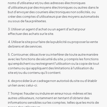
noms d'utilisateur et/ou des adresses électroniques
d'utilisateurs par des moyens électroniques ou autres dans le
but d'envoyer des courriers électroniques non sollicités, ou
créer des comptes d'utilisateurs par des moyens automatisés
ou sous de faux prétextes.
3. Utiliser un agent d'achat ou un agent d'achat pour
effectuer des achats sur le site.
4. Utiliser le site pour faire de la publicité ou proposer la vente
de biens et de services.
5. Contourner, désactiver ou interférer de toute autre manière
avec les fonctions de sécurité du site, y compris les fonctions
qui empêchent ou restreignent l'utilisation ou la copie de tout
contenu ou qui appliquent des limitations à l'utilisation du
site et/ou du contenu qu'il contient.
6. de procéder à un cadrage non autorisé du site ou d'établir
un lien avec celui-ci.
7. Tromper, frauder ou induire en erreur nous-mêmes et les
autres utilisateurs, notamment en tentant d'obtenir des
informations sensibles sur les comptes, telles que les mots de
passe des utilisateurs.