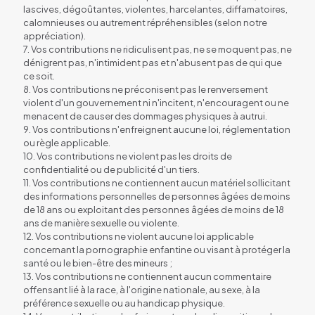
lascives, dégoûtantes, violentes, harcelantes, diffamatoires,
calomnieuses ou autrement répréhensibles (selon notre
appréciation).
7. Vos contributions ne ridiculisent pas, ne se moquent pas, ne
dénigrent pas, n'intimident pas et n'abusent pas de qui que
ce soit.
8. Vos contributions ne préconisent pas le renversement
violent d'un gouvernement ni n'incitent, n'encouragent ou ne
menacent de causer des dommages physiques à autrui.
9. Vos contributions n'enfreignent aucune loi, réglementation
ou règle applicable.
10. Vos contributions ne violent pas les droits de
confidentialité ou de publicité d'un tiers.
11. Vos contributions ne contiennent aucun matériel sollicitant
des informations personnelles de personnes âgées de moins
de 18 ans ou exploitant des personnes âgées de moins de 18
ans de manière sexuelle ou violente.
12. Vos contributions ne violent aucune loi applicable
concernant la pornographie enfantine ou visant à protéger la
santé ou le bien-être des mineurs ;
13. Vos contributions ne contiennent aucun commentaire
offensant lié à la race, à l'origine nationale, au sexe, à la
préférence sexuelle ou au handicap physique.