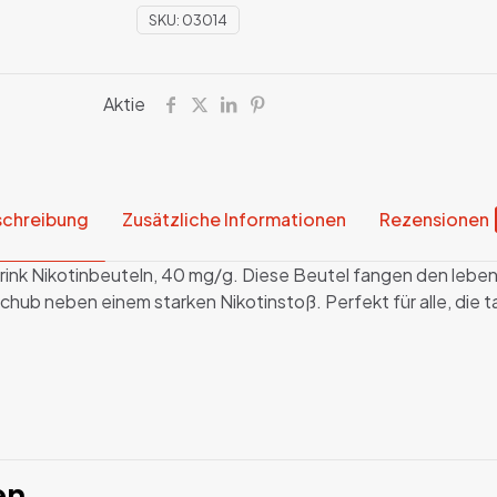
SKU:
03014
Aktie
chreibung
Zusätzliche Informationen
Rezensionen
 Drink Nikotinbeuteln, 40 mg/g. Diese Beutel fangen den leb
chub neben einem starken Nikotinstoß. Perfekt für alle, die 
Rezensionen
 keine Rezensionen.
Dose,
ngen in Deutsch anzeigen (0)
en …