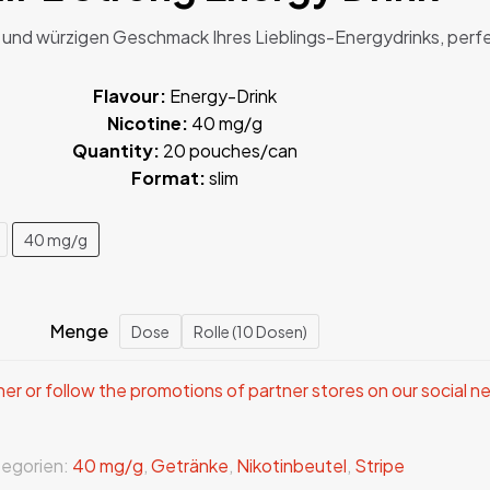
n und würzigen Geschmack Ihres Lieblings-Energydrinks, perf
Flavour:
Energy-Drink
Nicotine:
40 mg/g
Quantity:
20 pouches/can
Format:
slim
40 mg/g
Menge
Dose
Rolle (10 Dosen)
 or follow the promotions of partner stores on our social n
egorien:
40 mg/g
,
Getränke
,
Nikotinbeutel
,
Stripe