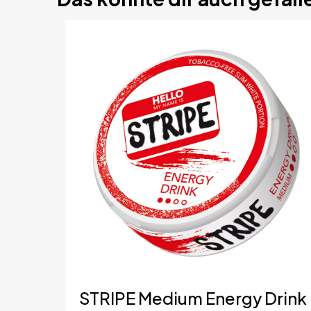
Marke
Schreibe 
Du musst
an
Land
Format
Hersteller
Portion
STRIPE Medium Energy Drink