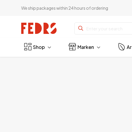
We ship packages within 24 hours of ordering
Shop
Marken
A