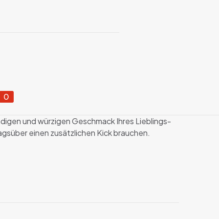
0
endigen und würzigen Geschmack Ihres Lieblings-
tagsüber einen zusätzlichen Kick brauchen.
Energy-Drink
40 mg/g
 Rolle (10 Dosen)