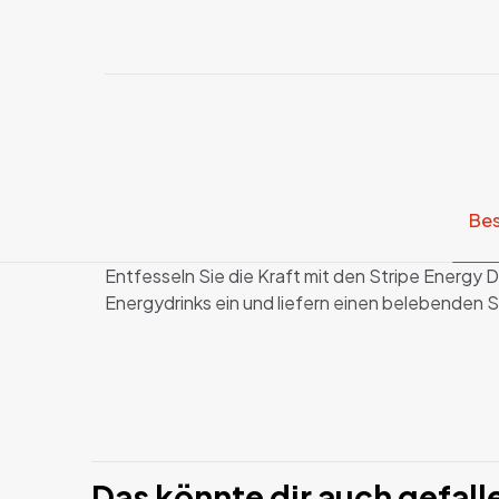
Bes
Entfesseln Sie die Kraft mit den Stripe Energy
Energydrinks ein und liefern einen belebenden S
Geschmack
Es gibt noch
Stärke
Menge
Nur Bewertu
Das könnte dir auch gefall