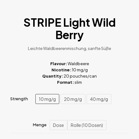
STRIPE Light Wild
Berry
Leichte Waldbeerenmischung, sanfte Süße
Flavour:
Waldbeere
Nicotine:
10 mg/g
Quantity:
20 pouches/can
Format:
slim
10 mg/g
20 mg/g
40 mg/g
Strength
Dose
Rolle (10 Dosen)
Menge