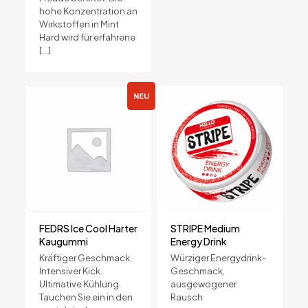
hohe Konzentration an
Wirkstoffen in Mint
Hard wird für erfahrene
[…]
NEU
FEDRS Ice Cool Harter
STRIPE Medium
Kaugummi
Energy Drink
Kräftiger Geschmack.
Würziger Energydrink-
Intensiver Kick.
Geschmack,
Ultimative Kühlung.
ausgewogener
Tauchen Sie ein in den
Rausch