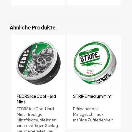
Ähnliche Produkte
FEDRS Ice Cool Hard
STRIPE Medium Mint
Mint
FEDRS Ice Cool Hard
Erfrischender
Mint - frostige
Minzgeschmack,
Minzfrische, die Ihnen
mäßige Zufriedenheit
einen kräftigen Schlag
Freude bereitet. Die