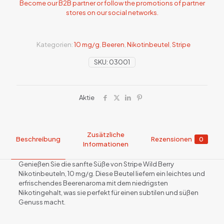
Become our B2B partner or follow the promotions of partner
stores on our social networks.
Kategorien:
10 mg/g
,
Beeren
,
Nikotinbeutel
,
Stripe
SKU:
03001
Aktie
Zusätzliche
Beschreibung
Rezensionen
0
Informationen
Genießen Sie die sanfte Süße von Stripe Wild Berry
Nikotinbeuteln, 10 mg/g. Diese Beutel liefern ein leichtes und
erfrischendes Beerenaroma mit dem niedrigsten
Nikotingehalt, was sie perfekt für einen subtilen und süßen
Genuss macht.