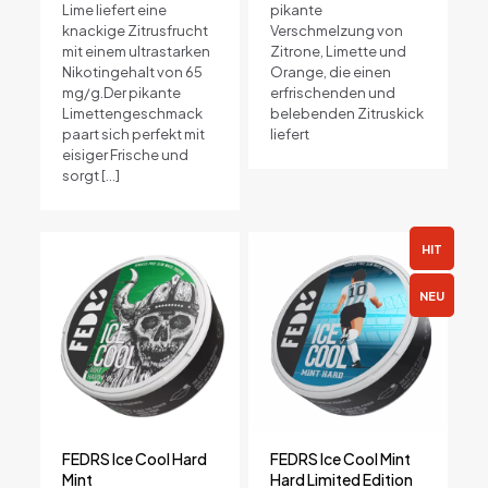
Portion
Lime liefert eine
pikante
knackige Zitrusfrucht
Verschmelzung von
20 Beutel/Dose
mit einem ultrastarken
Zitrone, Limette und
Nikotingehalt von 65
Orange, die einen
mg/g.Der pikante
erfrischenden und
Limettengeschmack
belebenden Zitruskick
paart sich perfekt mit
liefert
eisiger Frische und
sorgt
[…]
HIT
NEU
FEDRS Ice Cool Hard
FEDRS Ice Cool Mint
Mint
Hard Limited Edition