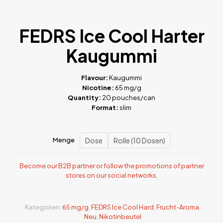
FEDRS Ice Cool Harter
Kaugummi
Flavour:
Kaugummi
Nicotine:
65 mg/g
Quantity:
20 pouches/can
Format:
slim
Dose
Rolle (10 Dosen)
Menge
Become our B2B partner or follow the promotions of partner
stores on our social networks.
Kategorien:
65 mg/g
,
FEDRS Ice Cool Hard
,
Frucht-Aroma
,
Neu
,
Nikotinbeutel