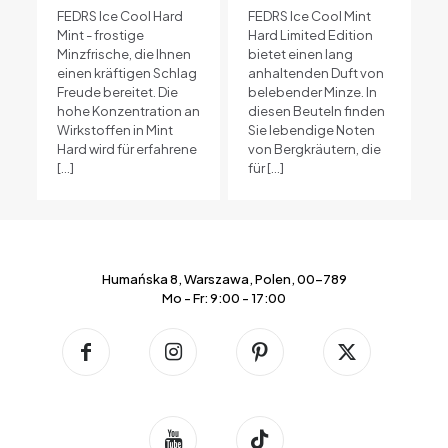
FEDRS Ice Cool Hard
FEDRS Ice Cool Mint
Mint - frostige
Hard Limited Edition
Minzfrische, die Ihnen
bietet einen lang
einen kräftigen Schlag
anhaltenden Duft von
Freude bereitet. Die
belebender Minze. In
hohe Konzentration an
diesen Beuteln finden
Wirkstoffen in Mint
Sie lebendige Noten
Hard wird für erfahrene
von Bergkräutern, die
[…]
für
[…]
Humańska 8, Warszawa, Polen, 00-789
Mo - Fr: 9:00 - 17:00