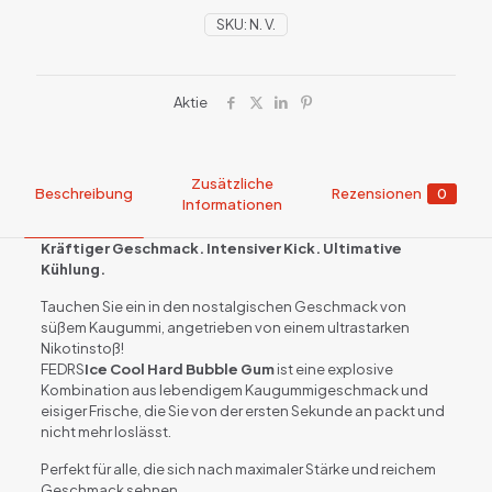
SKU:
N. V.
Aktie
Zusätzliche
Beschreibung
Rezensionen
0
Informationen
Kräftiger Geschmack. Intensiver Kick. Ultimative
Kühlung.
Tauchen Sie ein in den nostalgischen Geschmack von
süßem Kaugummi, angetrieben von einem ultrastarken
Nikotinstoß!
FEDRS
Ice Cool Hard Bubble Gum
ist eine explosive
Kombination aus lebendigem Kaugummigeschmack und
eisiger Frische, die Sie von der ersten Sekunde an packt und
nicht mehr loslässt.
Perfekt für alle, die sich nach maximaler Stärke und reichem
Geschmack sehnen.