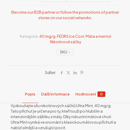
Become our B2B partner or follow the promotions of partner
stores on our social networks.
Kategorie:
40 mg/g
,
FEDRS Ice Cool
,
Máta a mentol
,
Nikotinové sáčky
SKU:
-
Sdílet
Popis
Další informace
Hodnocení
0
Vyzkoušejte sílu nikotinových sáčků Ultra Mint, 40 mg/g.
Tato příchuť je určena pro ty, kteří touží po hlubším a
intenzivnějším zážitku z máty. Díky robustní mátové chuti
Ultra Mint vyniká ve srovnání s klasickou mátovou příchutí a
nabízí silnější a vzrušující pocit.