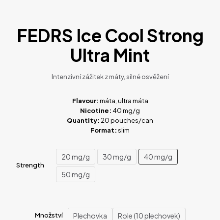
FEDRS Ice Cool Strong
Ultra Mint
Intenzivní zážitek z máty, silné osvěžení
Flavour:
máta, ultra máta
Nicotine:
40 mg/g
Quantity:
20 pouches/can
Format:
slim
20 mg/g
30 mg/g
40 mg/g
Strength
50 mg/g
Plechovka
Role (10 plechovek)
Množství