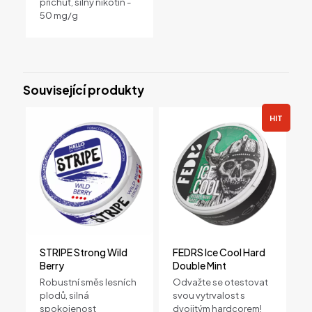
Porce
příchuť, silný nikotin -
50 mg/g
20 sáčků na plechovku
Související produkty
HIT
STRIPE Strong Wild
FEDRS Ice Cool Hard
Berry
Double Mint
Robustní směs lesních
Odvažte se otestovat
plodů, silná
svou vytrvalost s
spokojenost
dvojitým hardcorem!