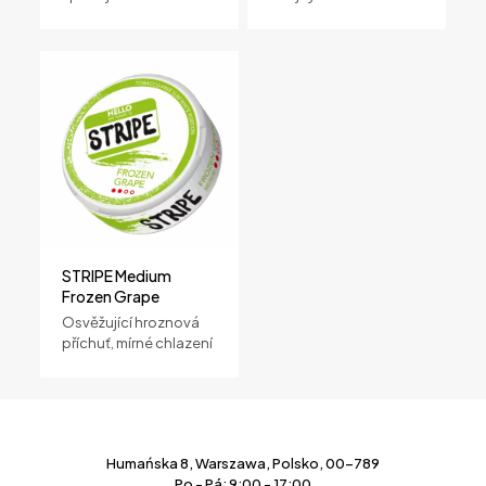
STRIPE Medium
Frozen Grape
Osvěžující hroznová
příchuť, mírné chlazení
Humańska 8, Warszawa, Polsko, 00-789
Po - Pá: 9:00 - 17:00