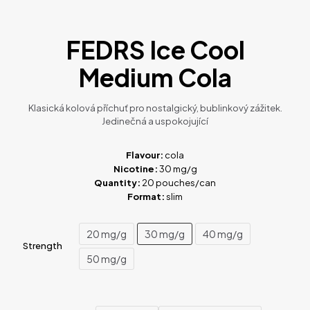
FEDRS Ice Cool
Medium Cola
Klasická kolová příchuť pro nostalgický, bublinkový zážitek.
Jedinečná a uspokojující
Flavour:
cola
Nicotine:
30 mg/g
Quantity:
20 pouches/can
Format:
slim
20 mg/g
30 mg/g
40 mg/g
Strength
50 mg/g