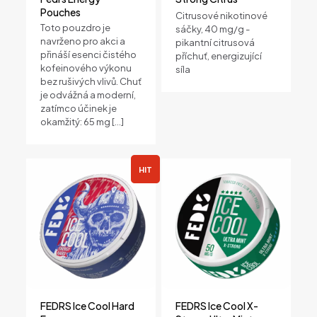
Fedrs
Pouches
Citrusové nikotinové
Toto pouzdro je
Porce
sáčky, 40 mg/g -
navrženo pro akci a
pikantní citrusová
20 sáčků na plechovku
přináší esenci čistého
příchuť, energizující
kofeinového výkonu
síla
bez rušivých vlivů. Chuť
je odvážná a moderní,
zatímco účinek je
okamžitý: 65 mg
[…]
HIT
FEDRS Ice Cool Hard
FEDRS Ice Cool X-