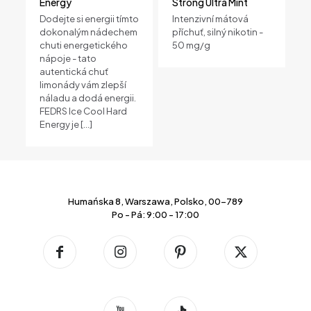
Energy
Strong Ultra Mint
Dodejte si energii tímto
Intenzivní mátová
dokonalým nádechem
příchuť, silný nikotin -
chuti energetického
50 mg/g
nápoje - tato
autentická chuť
limonády vám zlepší
náladu a dodá energii.
FEDRS Ice Cool Hard
Energy je
[…]
Humańska 8, Warszawa, Polsko, 00-789
Po - Pá: 9:00 - 17:00