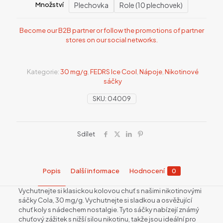
Plechovka
Role (10 plechovek)
Množství
Become our B2B partner or follow the promotions of partner
stores on our social networks.
Kategorie:
30 mg/g
,
FEDRS Ice Cool
,
Nápoje
,
Nikotinové
sáčky
SKU:
04009
Sdílet
Popis
Další informace
Hodnocení
0
Vychutnejte si klasickou kolovou chuť s našimi nikotinovými
sáčky Cola, 30 mg/g. Vychutnejte si sladkou a osvěžující
chuť koly s nádechem nostalgie. Tyto sáčky nabízejí známý
chuťový zážitek s nižší silou nikotinu, takže jsou ideální pro