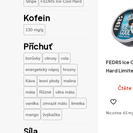
Stripe
FEDRS Ice Cool Hard
Kofein
130 mg/g
Příchuť
borůvky
citrusy
cola
FEDRS Ice 
energetický nápoj
hrozny
Hard Limite
Káva
lesní plody
malina
Čtěte 
máta
Různé
ultra máta
vanilka
zmrazit mátu
limetka
Nicotine: 65 m
mango
žvýkačka
Síla