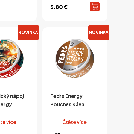
více
3.80
€
variant.
Varianty
lze
vybrat
NOVINKA
NOVINKA
na
stránce
produktu
ický nápoj
Fedrs Energy
nergy
Pouches Káva
te více
Čtěte více