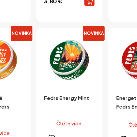
3.80
€
NOVINKA
NOVINKA
é
Fedrs Energy Mint
Energet
edrs
Fedrs E
Čtěte více
Čtě
více