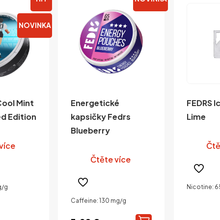
NOVINKA
Cool Mint
Energetické
FEDRS I
d Edition
kapsičky Fedrs
Lime
Blueberry
více
Čtě
Čtěte více
g/g
Nicotine: 
Caffeine: 130 mg/g