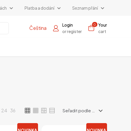
kách
Platba a dodání
Seznam přání
Login
Your
0
Čeština
or register
cart
24
36
NOVINKA
NOVINKA