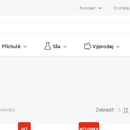
Kontakt
O strán
Příchutě
Síla
Výprodej
Seřazeno
ýsledků
Zobrazit:
6
12
podle
oblíbenosti
HIT
NOVINKA