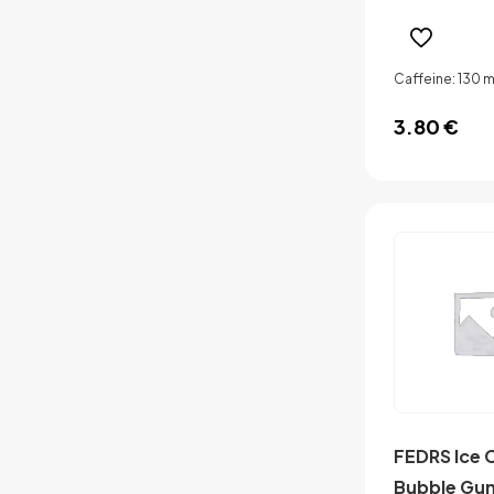
Caffeine: 130 
3.80
€
FEDRS Ice 
Bubble Gu