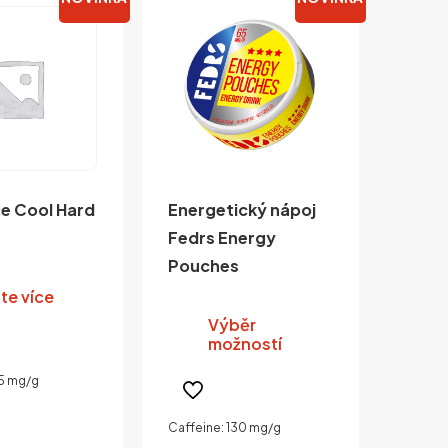
ce Cool Hard
Energetický nápoj
Fedrs Energy
Pouches
te více
Výběr
možností
65 mg/g
Tento
produkt
Caffeine: 130 mg/g
má