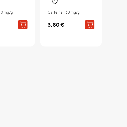
130 mg/g
Caffeine: 130 mg/g
3.80
€