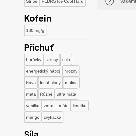
Vašemu
Stripe
FEDRS Ice Cool Hard
Kofein
130 mg/g
Příchuť
borůvky
citrusy
cola
energetický nápoj
hrozny
Káva
lesní plody
malina
máta
Různé
ultra máta
vanilka
zmrazit mátu
limetka
mango
žvýkačka
Síla