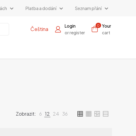
kách
Platba a dodání
Seznam přání
Login
Your
0
Čeština
or register
cart
Zobrazit:
6
12
24
36