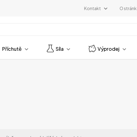
Kontakt
O strán
Příchutě
Síla
Výprodej